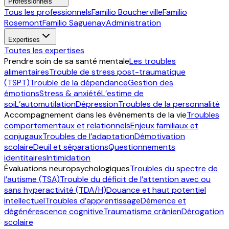
Professionnels
Tous les professionnels
Familio Boucherville
Familio
Rosemont
Familio Saguenay
Administration
Expertises
Toutes les expertises
Prendre soin de sa santé mentale
Les troubles
alimentaires
Trouble de stress post-traumatique
(TSPT)
Trouble de la dépendance
Gestion des
émotions
Stress & anxiété
L’estime de
soi
L’automutilation
Dépression
Troubles de la personnalité
Accompagnement dans les événements de la vie
Troubles
comportementaux et relationnels
Enjeux familiaux et
conjugaux
Troubles de l’adaptation
Démotivation
scolaire
Deuil et séparations
Questionnements
identitaires
Intimidation
Évaluations neuropsychologiques
Troubles du spectre de
l’autisme (TSA)
Trouble du déficit de l’attention avec ou
sans hyperactivité (TDA/H)
Douance et haut potentiel
intellectuel
Troubles d’apprentissage
Démence et
dégénérescence cognitive
Traumatisme crânien
Dérogation
scolaire