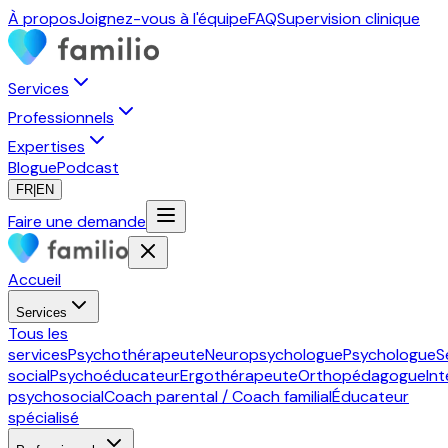
À propos
Joignez-vous à l'équipe
FAQ
Supervision clinique
Services
Professionnels
Expertises
Blogue
Podcast
FR
|
EN
Faire une demande
Accueil
Services
Tous les
services
Psychothérapeute
Neuropsychologue
Psychologue
S
social
Psychoéducateur
Ergothérapeute
Orthopédagogue
In
psychosocial
Coach parental / Coach familial
Éducateur
spécialisé