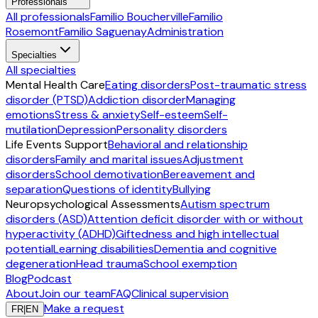
Professionals
All professionals
Familio Boucherville
Familio
Rosemont
Familio Saguenay
Administration
Specialties
All specialties
Mental Health Care
Eating disorders
Post-traumatic stress
disorder (PTSD)
Addiction disorder
Managing
emotions
Stress & anxiety
Self-esteem
Self-
mutilation
Depression
Personality disorders
Life Events Support
Behavioral and relationship
disorders
Family and marital issues
Adjustment
disorders
School demotivation
Bereavement and
separation
Questions of identity
Bullying
Neuropsychological Assessments
Autism spectrum
disorders (ASD)
Attention deficit disorder with or without
hyperactivity (ADHD)
Giftedness and high intellectual
potential
Learning disabilities
Dementia and cognitive
degeneration
Head trauma
School exemption
Blog
Podcast
About
Join our team
FAQ
Clinical supervision
Make a request
FR
|
EN