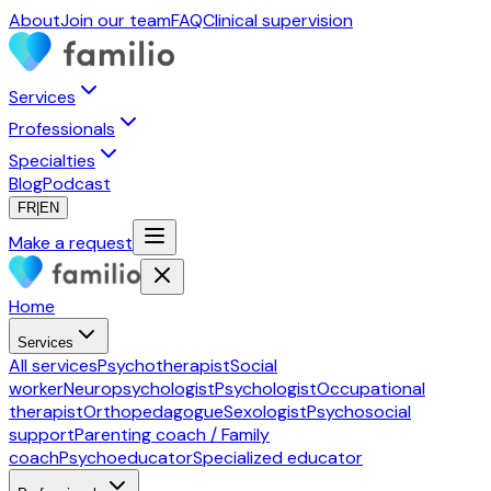
About
Join our team
FAQ
Clinical supervision
Services
Professionals
Specialties
Blog
Podcast
FR
|
EN
Make a request
Home
Services
All services
Psychotherapist
Social
worker
Neuropsychologist
Psychologist
Occupational
therapist
Orthopedagogue
Sexologist
Psychosocial
support
Parenting coach / Family
coach
Psychoeducator
Specialized educator